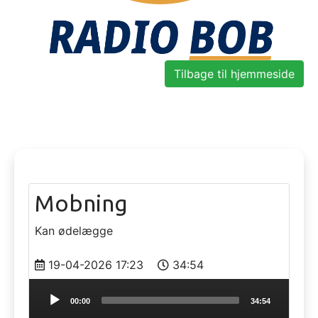
Tilbage til hjemmeside
Mobning
Kan ødelægge
19-04-2026 17:23
34:54
Audio
00:00
34:54
Player